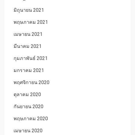
มิถุนายน 2021
พฤษภาคม 2021
เมษายน 2021
มีนาคม 2021
กุมภาพันธ์ 2021
มกราคม 2021
พฤศจิกายน 2020
ตุลาคม 2020
กันยายน 2020
พฤษภาคม 2020
เมษายน 2020