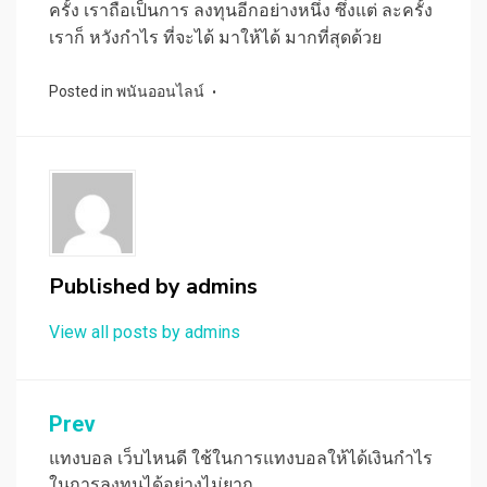
ครั้ง เราถือเป็นการ ลงทุนอีกอย่างหนึ่ง ซึ่งแต่ ละครั้ง
เราก็ หวังกำไร ที่จะได้ มาให้ได้ มากที่สุดด้วย
Posted in
พนันออนไลน์
Published by
admins
View all posts by admins
เมนู
Prev
นำทาง
แทงบอล เว็บไหนดี ใช้ในการแทงบอลให้ได้เงินกำไร
ในการลงทุนได้อย่างไม่ยาก