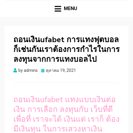
MY BLOG
Just another WordPress site
MENU
ถอนเงินufabet การแทงฟุตบอล
ก็เช่นกันเราต้องการกำไรในการ
ลงทุนจากการแทงบอลไป
Posted
by
admins
ตุลาคม 19, 2021
on
ถอนเงินufabet แทงแบบเงินต่อ
เงิน การเลือก ลงทุนกับ เว็บที่ดี
เพื่อที่ เราจะได้ เงินแต่ เราก็ ต้อง
มีเงินทุน ในการเสวงหาเงิน