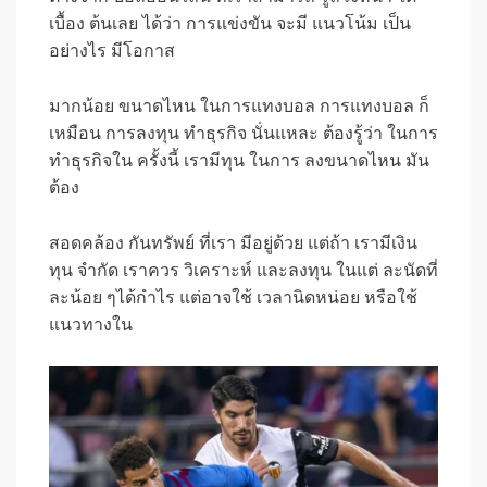
เบื้อง ต้นเลย ได้ว่า การแข่งขัน จะมี แนวโน้ม เป็น
อย่างไร มีโอกาส
มากน้อย ขนาดไหน ในการแทงบอล การแทงบอล ก็
เหมือน การลงทุน ทำธุรกิจ นั่นแหละ ต้องรู้ว่า ในการ
ทำธุรกิจใน ครั้งนี้ เรามีทุน ในการ ลงขนาดไหน มัน
ต้อง
สอดคล้อง กันทรัพย์ ที่เรา มีอยู่ด้วย แต่ถ้า เรามีเงิน
ทุน จำกัด เราควร วิเคราะห์ และลงทุน ในแต่ ละนัดที่
ละน้อย ๆได้กำไร แต่อาจใช้ เวลานิดหน่อย หรือใช้
แนวทางใน