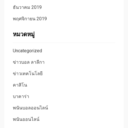
ธันวาคม 2019
พฤศจิกายน 2019
หมวดหมู่
Uncategorized
ข่าวบอล ลาลีกา
ข่าวเทคโนโลยี
คาสิโน
บาคาร่า
พนันบอลออนไลน์
พนันออนไลน์