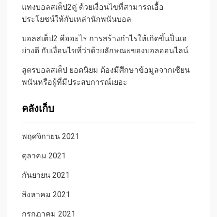
แทงบอลสเต็ป2คู่ ด้วยเงื่อนไขที่สามารถเอื้อ
ประโยชน์ให้กับเหล่านักพนันบอล
บอลสเต็ป2 คืออะไร การสร้างกำไรให้เกิดขึ้นป็นเอ
ย่างดี กับเงื่อนไขที่ว่าด้วยลักษณะของบอลออนไลน์
สูตรบอลสเต็ป ยอดนิยม ต้องมีศึกษาข้อมูลจากเซียน
พนันหรือผู้ที่มีประสบการณ์เยอะ
คลังเก็บ
พฤศจิกายน 2021
ตุลาคม 2021
กันยายน 2021
สิงหาคม 2021
กรกฎาคม 2021