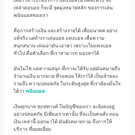
เลือก เข้าไปใช้บริการ แทงบอลใน แต่ละครั้ง ซึ่ง
เหล่าคอบอล ก็จะมี จุดมุ่งหมายหลัก ของการเล่น
พนันบอลของเรา
คือการสร้างเงิน และสร้างรายได้ เพื่ออนาคต อย่าง
แท้จริง แต่ถ้าเราเล่นบอล แทงบอล เพื่อความ
สนุกสนาน เล่นเอามัน เอาฮา เพราะเว็บแทงบอล
ทั่วไป คือตัวเลือก ที่เราสามารถ มองหาได้
มันไม่ใช่ แค่ความสนุก ที่เราจะได้รับ แต่มันหมายถึง
จำนวนเงิน มากมาย ที่รอคอย ให้เราได้ เป็นเจ้าของ
รวมถึง ความปลอดภัย ในระดับสูงสุด ที่เราต้องมั่นใจ
ได้ว่า
พนันบอล
เงินทุกบาท ทุกสตางค์ ในบัญชีของเรา จะยังคงอยู่
อย่างปลอดภัย มีเพียงเราเท่านั้น ที่จะเป็นคนสั่ง ถอน
เงิน เหล่านี้ ออกมาได้ มันยังหมายรวม ถึงการให้
บริการ ที่ยอดเยี่ยม