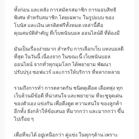
ทั้งก่อน และหลัง การสมัครสมาชิก การมอบสิทธิ
พิเศษ สำหรับสมาชิก โดยเฉพาะ ในรูปแบบ ของ
โบนัส และเงิน เครดิตฟรีทั้งหมด เหล่านี้คือ
คุณสมบัติสำคัญ ที่เว็บพนันบอล ออนไลน์ดี ที่ต้องมี
มันเป็นเรื่องง่ายมาก สำหรับ การเลือกเว็บ แทงบอลดี
ที่สุด ในวันนี้ เนื่องจาก ในขณะนี้ เว็บพนันบอล
ออนไลน์ จากทั่วทุกมุมโลก ได้พยายาม พัฒนา
ปรับปรุง ซอฟแวร์ และการให้บริการ ที่หลากหลาย
รวมถึงการทำ การตลาดกัน ชนิดดุเดือด เลือดพุ่ง ทุก
เว็บล้วนมีข้อดี ที่น่าสนใจ และพยายาม ที่จะชูจุดเด่น
ของตัวเอง แข่งกัน เพื่อดึงดูด ความสนใจ ของลูกค้า
อีกทั้ง ยังกล้าให้ข้อเสนอ ที่มากกว่า และมากกว่า ขึ้น
ไปเรื่อย ๆ
เพื่อที่จะได้ อยู่เหนือกว่า คู่แข่ง ในทุกๆด้าน เพราะ