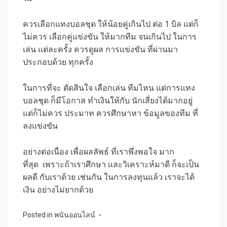
ควรเลือกแทงบอลชุด ให้น้อยคู่เกินไป ต่อ 1 บิล แต่ก็
ไม่ควร เลือกคู่แข่งขัน ให้มากทีม จนเกินไป ในการ
เล่น แต่ละครั้ง ควรดูผล การแข่งขัน ที่ผ่านมา
ประกอบด้วย ทุกครั้ง
ในการที่จะ ตัดสินใจ เลือกเล่น ทีมไหน แต่การแทง
บอลชุด ก็มีโอกาส ทำเงินให้กับ นักเสี่ยงได้มากอยู่
แต่ก็ไม่ควร ประมาท ควรศึกษาหา ข้อมูลของทีม ที่
ลงแข่งขัน
อย่างต่อเนื่อง เพื่อผลลัพธ์ ที่เราพึ่งพอใจ มาก
ที่สุด เพราะถ้าเราศึกษา และวิเคราะห์มาดี ก็จะเป็น
ผลดี กับเราด้วย เช่นกัน ในการลงทุนแล้ว เราจะได้
เงิน อย่างไม่ยากด้วย
Posted in
พนันออนไลน์