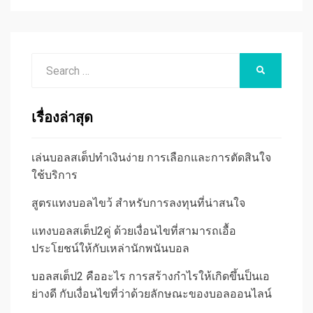
Search
SEARCH
for:
เรื่องล่าสุด
เล่นบอลสเต็ปทำเงินง่าย การเลือกและการตัดสินใจ
ใช้บริการ
สูตรแทงบอลไขว้ สำหรับการลงทุนที่น่าสนใจ
แทงบอลสเต็ป2คู่ ด้วยเงื่อนไขที่สามารถเอื้อ
ประโยชน์ให้กับเหล่านักพนันบอล
บอลสเต็ป2 คืออะไร การสร้างกำไรให้เกิดขึ้นป็นเอ
ย่างดี กับเงื่อนไขที่ว่าด้วยลักษณะของบอลออนไลน์