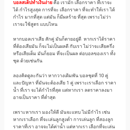
บอลสเต็ปทำเงินง่าย
คือ เรามัก เลือกราคา ที่เราจะ
ได้ กำไรสูงสุด การที่จะ เลือกราคา ที่จะทำให้เรา ได้
กำไร มากที่สุด แต่มัน ก็มีผลร้าย ที่สุด เพราะไม่ว่า
เราจะใช้สูตร แบบไหน
หากบอลเราเสีย สักคู่ มันก็ตายอยู่ดี หากเราได้ราคา
ที่ต้องเสียมัน ก็จะไม่เป็นผลดี กับเรา ไม่ว่าจะเสียครึ่ง
หรือเสียเต็ม มันก็ยอม ที่จะเป็นผล ต่อบอลของเรา ทั้ง
ชุด ด้วยเช่นกัน
ลองคิดดูละกันว่า หากวางเดิมพัน บอลชุดที่ 10 คู่
และปัญหา ที่มันจะต้องเสีย 1 คู่ เพราะเราเลือก ราคา
น้ำ ที่เรา จะได้กำไรที่สุด แต่หากเรา ลดราคาลงมา
อาจเป็นราคา ที่ต่ำสุด
เพราะหากเรา มองให้ดี มันจะแทบ ไม่มีกำไร เช่น
หากเราเลือก ที่จะเล่นลูกสูงต่ำ การเล่นลูก ที่สองลูก
ราคาที่เรา อาจจะได้ค่าน้ำ แต่หากเรา เลือกที่จะเล่น