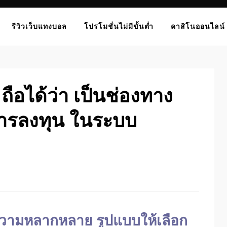
รีวิวเว็บแทงบอล
โปรโมชั่นไม่มีขั้นต่ำ
คาสิโนออนไลน์
ือได้ว่า เป็นช่องทาง
ารลงทุน ในระบบ
 ความหลากหลาย รูปแบบให้เลือก