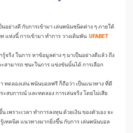
็นอย่างดี กับการเข้ามา เล่นพนันชนิดต่าง ๆ ภายใต้
ท แห่งนี้ การเข้ามา ทำการ วางเดิมพัน
UFABET
รู้จริง ในการ หาข้อมูลต่าง ๆ มาเป็นอย่างดีแล้ว ถึง
า จะสามารถ ชนะในการ แข่งขันนั้นได้ การเลือก
มา ทดลองเล่น พนันบอลฟรี ก็ถือว่า เป็นแนวทาง ที่ดี
าประสบการณ์ และทดลอง การเล่นจริง โดยไม่เสีย
ขึ้น เพราะเวลา ทำการลงทุน ด้วยเงิน ของตัวเอง จะ
รู้เทคนิค แนวทางมากยิ่งขึ้น กับการ เล่นพนันบอล