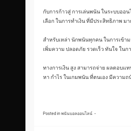
กับการก้าวสู่ การเล่นพนัน ในระบบออนไลน
เลือก ในการทำเงิน ที่มีประสิทธิภาพ มาก
สำหรับเหล่า นักพนันทุกคน ในการเข้ามา
เพิ่มความ ปลอดภัย รวดเร็ว ทันใจ ในการ
ทางการเงิน สูง สามารถจ่าย ผลตอบแทน
หา กำไร ในเกมพนัน ที่ตนเอง มีความถนั
Posted in
พนันบอลออนไลน์