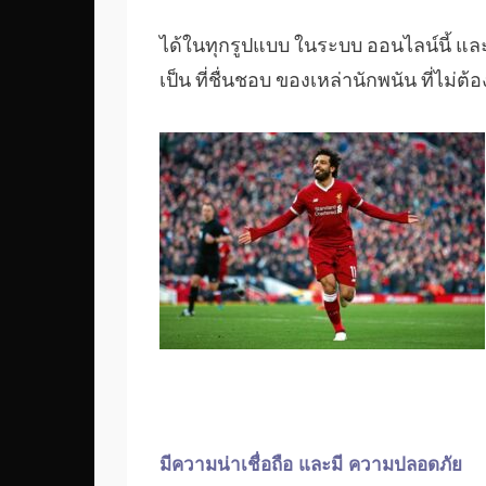
ได้ในทุกรูปแบบ ในระบบ ออนไลน์นี้ และส
เป็น ที่ชื่นชอบ ของเหล่านักพนัน ที่ไม่
มีความน่าเชื่อถือ และมี ความปลอดภัย