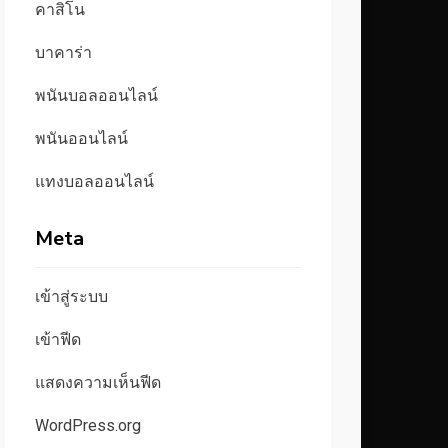
คาสิโน
บาคาร่า
พนันบอลออนไลน์
พนันออนไลน์
แทงบอลออนไลน์
Meta
เข้าสู่ระบบ
เข้าฟีด
แสดงความเห็นฟีด
WordPress.org