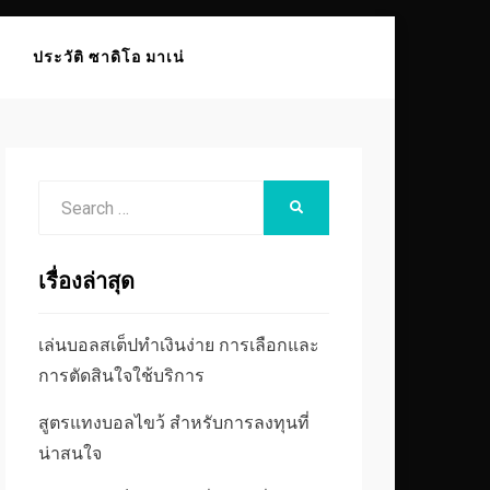
ประวัติ ซาดิโอ มาเน่
Search
SEARCH
for:
เรื่องล่าสุด
เล่นบอลสเต็ปทำเงินง่าย การเลือกและ
การตัดสินใจใช้บริการ
สูตรแทงบอลไขว้ สำหรับการลงทุนที่
น่าสนใจ