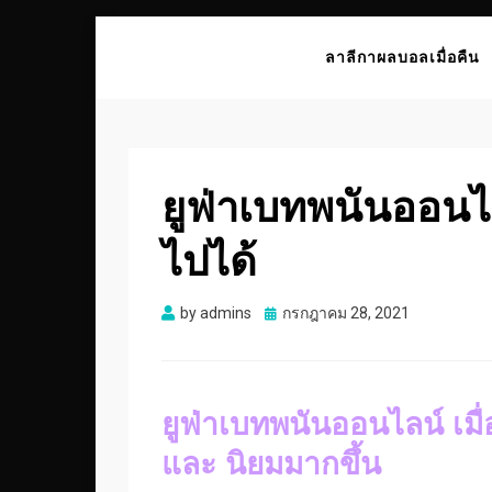
MY BLOG
Just another WordPress site
ลาลีกาผลบอลเมื่อคืน
ยูฟ่าเบทพนันออนไ
ไปได้
Posted
by
admins
กรกฎาคม 28, 2021
on
ยูฟ่าเบทพนันออนไลน์ เมื่
และ นิยมมากขึ้น