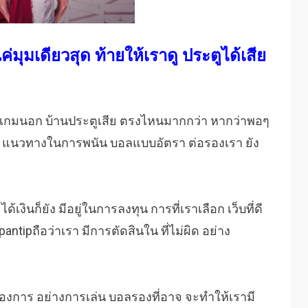
ค่มุมเดียวสุด ท้ายให้เราดู ประตูได้เสีย
ับเกมนอก บ้านประตูเสีย ตรงไหนมากกว่า หากว่าพอๆ
่ะ แนวทางในการพนัน บอลแบบอัตรา ต่อรองเรา ยัง
ได้เงินก็ยัง มีอยู่ในการลงทุน
การที่เราเลือก เว็บที่ดี
 pantip
ถือว่าเรา มีการตัดสินใน ที่ไม่ผิด อย่าง
ต้องการ อย่างการเล่น บอลรองที่อาจ จะทำให้เรามี