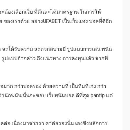
ที่จะต้องเลือกเว็บ ที่ดีและได้มาตรฐาน ในการให้
ย ของเราด้วย อย่างUFABET เป็น
เว็บแทง บอลที่ดี
อีก
่เรา จะได้รับความ สะดวกสบายมี รูปแบบการเล่น พนัน
รูปแบบถ้ากล่าว ถึงแนวทาง การลงทุนแล้ว จากที่
าก กว่าบอลรอง ด้วยความที่ เป็นทีมที่เก่ง กว่า
ว่านักพนัน นั้นจะชอบ
เว็บพนันบอล ดีที่สุด pantip
แต่
ลต่อ เนื่องมาจากรา คาต่อรองนั่น เองซึ่งหลักการ