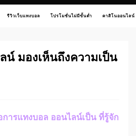
รีวิวเว็บแทงบอล
โปรโมชั่นไม่มีขั้นต่ำ
คาสิโนออนไลน์
ลน์ มองเห็นถึงความเป็น
อการแทงบอล ออนไลน์เป็น ที่รู้จัก