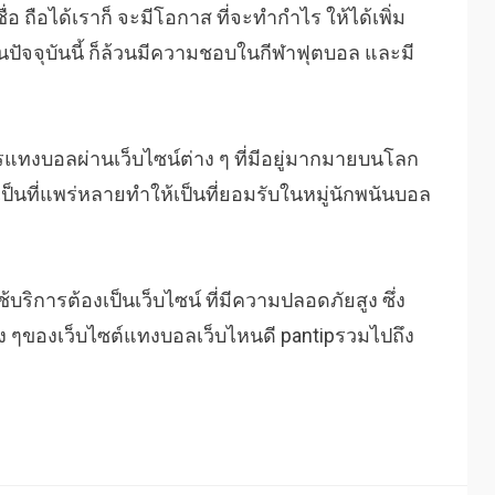
่อ ถือได้เราก็ จะมีโอกาส ที่จะทำกำไร ให้ได้เพิ่ม
ปัจจุบันนี้ ก็ล้วนมีความชอบในกีฬาฟุตบอล และมี
แทงบอลผ่านเว็บไซน์ต่าง ๆ ที่มีอยู่มากมายบนโลก
ป็นที่แพร่หลายทำให้เป็นที่ยอมรับในหมู่นักพนันบอล
้บริการต้องเป็นเว็บไซน์ ที่มีความปลอดภัยสูง
ซึ่ง
ง ๆของเว็บไซต์
แทงบอลเว็บไหนดี pantip
รวมไปถึง