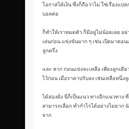
โอกาสได้เงิน ซึ่งก็ถือว่าไม่ ใช่เรื่อง
บอลต่อ
ก็ทำให้เราหมดตัว ก็มีอยู่ไม่น้อยเลย 
เล่นก่อน แข่งขันมาก ๆ เช่น เปิดมาตอนเ
ลูกครึ่ง
และ หาก ก่อนแข่งจะเหลือ เพียงลูกเดีย
ไว้ก่อน เมื่อราคาปรับลง เช่นเหลือหนึ่งล
ได้สองฝั่ง นี่ก็เป็นแนว ทางอีกแนวทาง 
สามารถเลือก ทำกำไรได้อย่างไม่ยาก น
จาก