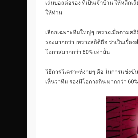
เล่นบอลต่อรอง ที่เป็นเจ้าบ้าน ให้หลีกเ
ให้ท่าน
เลือกเฉพาะทีมใหญ่ๆ เพราะเมื่อตามสถิต
รองมากกว่า เพราะสถิติถือ ว่าเป็นเรื่องส
โอกาสมากกว่า 60% เท่านั้น
วิธีการวิเคราะห์ง่ายๆ คือ ในการแข่งขัน
เห็นว่าทีม รองมีโอกาสกิน มากกว่า 60