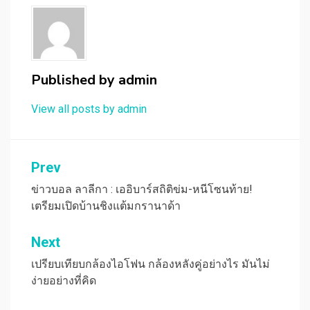
Published by
admin
View all posts by admin
เมนู
Prev
นำทาง
ข่าวบอล ลาลีกา : เออิบาร์สถิติข่ม-หนีโซนท้าย!
เตรียมเปิดบ้านชิงแต้มกรานาด้า
เรื่อง
Next
เปรียบเทียบกล้องไอโฟน กล้องหลังคู่อย่างไร มันไม่
ง่ายอย่างที่คิด