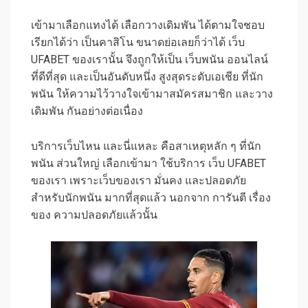
เข้ามาเลือกแทงได้ เลือกวางเดิมพัน ได้ตามใจชอบ
เรียกได้ว่า เป็นคาสิโน ขนาดย่อเลยก็ว่าได้ เว็บ
UFABET ของเรานั้น จึงถูกให้เป็น เว็บพนัน ออนไลน์
ที่ดีที่สุด และเป็นอันดับหนึ่ง สูงสุดระดับเอเชีย ที่นัก
พนัน ให้ความไว้วางใจเข้ามาสมัครสมาชิก และวาง
เดิมพัน กันอย่างต่อเนื่อง
บริการเว็บไหน และนี่แหละ คือสาเหตุหลัก ๆ ที่นัก
พนัน ส่วนใหญ่ เลือกเข้ามา ใช้บริการ เว็บ UFABET
ของเรา เพราะเว็บของเรา มั่นคง และปลอดภัย
สำหรับนักพนัน มากที่สุดแล้ว นอกจาก การันตี เรื่อง
ของ ความปลอดภัยแล้วนั้น