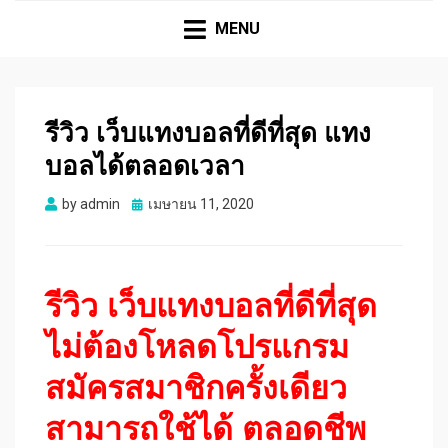
MY BLOG
Just another WordPress site
MENU
รีวิว เว็บแทงบอลที่ดีที่สุด แทง
บอลได้ตลอดเวลา
Posted
by
admin
เมษายน 11, 2020
on
รีวิว เว็บแทงบอลที่ดีที่สุด
ไม่ต้องโหลดโปรแกรม
สมัครสมาชิกครั้งเดียว
สามารถใช้ได้ ตลอดชีพ