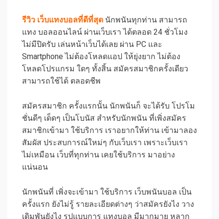
รีวิว เว็บแทงบอลที่ดีที่สุด
นักพนันทุกท่าน สามารถ
แทง บอลออนไลน์ ผ่านเว็บเรา ได้ตลอด 24 ชั่วโมง
ไม่มีปิดรับ เล่นหน้าเว็บได้เลย ผ่าน PC และ
Smartphone ไม่ต้องโหลดแอป ให้ยุ่งยาก ไม่ต้อง
โหลดโปรแกรม ใดๆ ทั้งสิ้น สมัครสมาชิกครั้งเดียว
สามารถใช้ได้ ตลอดชีพ
สมัครสมาชิก ครั้งแรกนั้น นักพนันก็ จะได้รับ โปรโม
ชั่นดีๆ เด็ดๆ เป็นโบนัส สำหรับนักพนัน ที่เพิ่งสมัคร
สมาชิกเข้ามา ใช้บริการ เราอยากให้ท่าน เข้ามาลอง
สัมผัส ประสบการณ์ใหม่ๆ กับเว็บเรา เพราะเว็บเรา
ไม่เหมือน เว็บที่ทุกท่าน เคยใช้บริการ มาอย่าง
แน่นอน
นักพนันที่ เพิ่งจะเข้ามา ใช้บริการ เว็บพนันบอล เป็น
ครั้งแรก ยังไม่รู้ รายละเอียดต่างๆ ว่าสมัครยังไง วาง
เดิมพันยังไง รูปแบบการ แทงบอล มีมากมาย หลาก