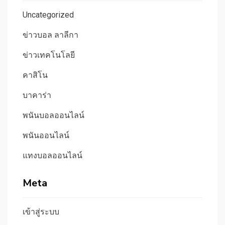
Uncategorized
ข่าวบอล ลาลีกา
ข่าวเทคโนโลยี
คาสิโน
บาคาร่า
พนันบอลออนไลน์
พนันออนไลน์
แทงบอลออนไลน์
Meta
เข้าสู่ระบบ