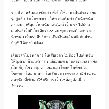
โบนัสรายวัน โบนัสรายสัปดาห์รายเดือน โบนัส
รายปี สำหรับสมาชิกเก่า ที่เข้าใช้งาน เป็นประจำ จะ
รู้อยู่แล้ว ว่าเว็บของเรา ให้ความคุ้มค่า กับนักพนัน
อย่างมากที่สุด เว็บพนันออนไลน์ เว็บตรง ไม่ผ่าน
เอเย่นต์ เว็บดีเว็บเดียว ครบจบ ทุกความต้องการของ
นักพนัน เว็บเรามีบริการ เติมเงินอัตโนมัติ หักผ่าน
บัญชี ได้เลย ไม่ต้อง
เสียเวลาไปธนาคาร ให้เสียเวลา ไม่ต้อง ไปเติมเงิน
ให้ยุ่งยาก ด้วยบริการ ที่เยี่ยมยอด มาตลอดเว็บเรา จึง
เป็น ที่ถูกใจ ต่อลูกค้า เสมอมาโดยที่ ไม่ต้อง ไป
โฆษณา ให้มากมาย ให้เสียเวลา เพราะเรามีจำนวน
สมาชิก ที่เข้ามาใช้บริการ เว็บไซต์อยู่ต่อเนื่อง
จำนวน