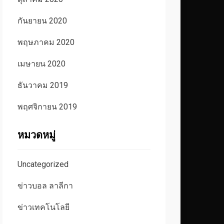
กันยายน 2020
พฤษภาคม 2020
เมษายน 2020
ธันวาคม 2019
พฤศจิกายน 2019
หมวดหมู่
Uncategorized
ข่าวบอล ลาลีกา
ข่าวเทคโนโลยี