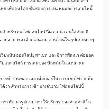
ง จึงทำให้เกม มาให้เกมไพ่นี้ ได้รับความนิยม จาก
 เพื่อคนไทย ชื่นชอบการเล่น พนันอย่างเกมไพ่นี้
ต่สำหรับ เกมไพ่ออนไลน์ นี้ความน่า สนใจด้วย มี
หลายสามารถ เลือกเล่นเกม ออนไลน์ใน รูปแบบต่างๆ
ในเว็บพนัน ออนไลน์ยูฟ่าเบท และมีการพัฒนา ต่อยอด
อยู่กับและสไตล์ การเล่นของ นักพนันใน แต่ละคน
 การทำงานของ เหล่าดีลเลอร์ใน การแจกไพ่จั่วเ พิ่ม
็นได้ว่า สำหรับการเข้า มาเล่นเกม ไพ่ออนไลน์นี้
 การพัฒนารูปแบบ การให้บริการ ของค่ายคาสิโน