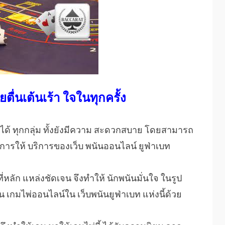
ยตื่นเต้นเร้า ใจในทุกครั้ง
งได้ ทุกกลุ่ม ทั้งยังมีความ สะดวกสบาย โดยสามารถ
การให้ บริการของเว็บ พนันออนไลน์ ยูฟ่าเบท
รู้ที่หลัก แหล่งชัดเจน จึงทำให้ นักพนันมั่นใจ ในรูป
 เกมไพ่ออนไลน์ใน เว็บพนันยูฟ่าเบท แห่งนี้ด้วย