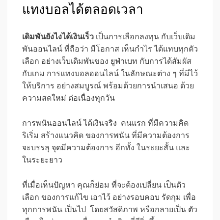
แทงบอลได้ตลอดเวลา
เดิมพันยังไงได้เงินเร็ว
เป็นการเลือกลงทุน กับเว็บเดิม
พันออนไลน์ ที่ถือว่า มีโอกาส เห็นกำไร ได้แทบทุกตัว
เลือก อย่างเว็บเดิมพันของ ยูฟ่าเบท กับการได้สัมผัส
กับเกม การแทงบอลออนไลน์ ในลักษณะต่าง ๆ ที่มีไว้
ให้บริการ อย่างสมบูรณ์ พร้อมด้วยการนำเสนอ ด้วย
ความสดใหม่ ต่อเนื่องทุกวัน
การพนันออนไลน์ ได้เงินจริง คนแรก ที่มีความคิด
ริเริ่ม สร้างแนวคิด ของการพนัน ที่มีความต้องการ
จะบรรลุ จุดมีความต้องการ อีกทั้ง ในระยะสั้น และ
ในระยะยาว
ที่เมื่อเห็นปัญหา คุณก็ย่อม ที่จะต้องเปลี่ยน เป็นตัว
เลือก ของการแก้ไข เอาไว้ อย่างรอบคอบ รัดกุม เพื่อ
ทุกการพนัน เป็นไป โดยสวัสดิภาพ หรือกลายเป็น ตัว