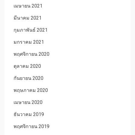
เมษายน 2021
มีนาคม 2021
กุมภาพันธ์ 2021
มกราคม 2021
พฤศจิกายน 2020
ตุลาคม 2020
กันยายน 2020
พฤษภาคม 2020
เมษายน 2020
ธันวาคม 2019
พฤศจิกายน 2019