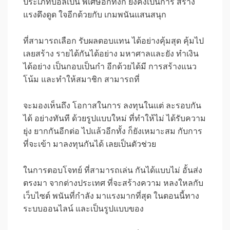
ประเภทบอลเป็น พิเศษอีกทั้งก็ ยังคงเป็นการ สร้าง
แรงดึงดูด ใจอีกด้วยกับ เกมพนันแสนสนุก
ที่สามารถเลือก รับผลตอบแทน ได้อย่างคุ้มสุด คุ้มไป
เลยสร้าง รายได้กันได้อย่าง มหาศาลและยัง ทำเงิน
ได้อย่าง เป็นกอบเป็นกำ อีกด้วย
ได้มี การสร้างแนว
โน้ม และทำให้สมาชิก สามารถที่
จะมองเห็นถึง โอกาสในการ ลงทุนในแต่ ละรอบกัน
ได้ อย่างทันที ด้วยรูปแบบใหม่ ที่ทำให้ไม่ ได้รับความ
ยุ่ง ยากกันอีกต่อ ไปแล้วอีกทั้ง ก็ยังเหมาะสม กับการ
ที่จะเข้า มาลงทุนกันได้ เลยเป็นตัวช่วย
ในการตอบโจทย์ ที่สามารถเล่น กันได้แบบไม่ อั้นส่ง
ตรงมา จากต่างประเทศ ที่จะสร้างความ หลงใหลกับ
เว็บไซต์ พนันที่กำลัง มาแรงมากที่สุด ในตอนนี้
ทาง
ระบบออนไลน์ และเป็นรูปแบบของ