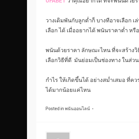
UFABET
ว่าคุณอยากได้ ที่จะพนันด้วย
วางเดิมพันกับลูกต่ำก็ บางทีอาจเลือก เล
เลือก ได้ เมื่ออยากได้ พนันราคาต่ำ หรื
พนันด้วยราคา ลักษณะไหน ที่จะสร้างวิธี
เลือกวิธีที่ดี มันย่อมเป็นช่องทาง ในส
กำไร ให้เกิดขึ้นได้ อย่างสม่ำเสมอ ที่คว
ได้มากน้อยแค่ไหน
Posted in
พนันออนไลน์