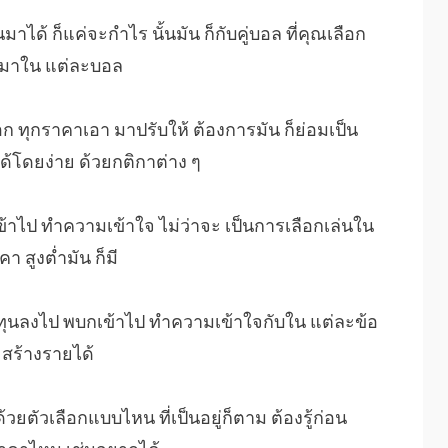
มาได้ ก็แค่จะกำไร นั้นมัน ก็กับคู่บอล ที่คุณเลือก
อกมาใน แต่ละบอล
ือก ทุกราคาเอา มาปรับให้ ต้องการมัน ก็ย่อมเป็น
ด้โดยง่าย ด้วยกติกาต่าง ๆ
 เข้าไป ทำความเข้าใจ ไม่ว่าจะ เป็นการเลือกเล่นใน
 สูงต่ำมัน ก็มี
ินลงทุนลงไป พบกเข้าไป ทำความเข้าใจกับใน แต่ละข้อ
ก สร้างรายได้
น ด้วยตัวเลือกแบบไหน ที่เป็นอยู่ก็ตาม ต้องรู้ก่อน