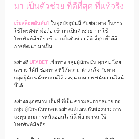
มา เป็นตัวช่วย ที่ดีที่สุด ที่แท้จริง
เว็บสล็อตอันดับ1
ในยุคปัจจุบันนี้ กับช่องทาง ในการ
ใช้โทรศัพท์ มือถือ เข้ามา เป็นตัวช่วย การใช้
โทรศัพท์มือถือ เข้ามา เป็นตัวช่วย ที่ดี ที่สุด ที่ได้มี
การพัฒนา มาเป็น
อย่างดี
UFABET
เพื่อทาง กลุ่มผู้นักพนัน ทุกคน โดย
เฉพาะ ได้มี ช่องทาง ที่ให้ความ น่าสนใจ กับทาง
กลุ่มผู้นัก พนันทุกคนได้ ลงทุน เกมการพนันออนไลน์
นี้ได้
อย่างสนุกสนาน เต็มที่ ที่เป็น ความสะดวกสบาย ต่อ
กลุ่ม ผู้นักพนันทุกคน อย่างแน่นอน กับช่องทาง การ
ลงทุน เกมการพนันออนไลน์นี้ ที่สามารถ ใช้
โทรศัพท์มือถือ