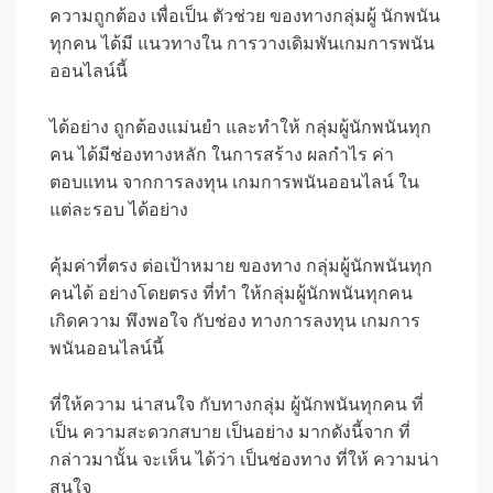
ความถูกต้อง เพื่อเป็น ตัวช่วย ของทางกลุ่มผู้ นักพนัน
ทุกคน ได้มี แนวทางใน การวางเดิมพันเกมการพนัน
ออนไลน์นี้
ได้อย่าง ถูกต้องแม่นยำ และทำให้ กลุ่มผู้นักพนันทุก
คน ได้มีช่องทางหลัก ในการสร้าง ผลกำไร ค่า
ตอบแทน จากการลงทุน เกมการพนันออนไลน์ ใน
แต่ละรอบ ได้อย่าง
คุ้มค่าที่ตรง ต่อเป้าหมาย ของทาง กลุ่มผู้นักพนันทุก
คนได้ อย่างโดยตรง ที่ทำ ให้กลุ่มผู้นักพนันทุกคน
เกิดความ พึงพอใจ กับช่อง ทางการลงทุน เกมการ
พนันออนไลน์นี้
ที่ให้ความ น่าสนใจ กับทางกลุ่ม ผู้นักพนันทุกคน ที่
เป็น ความสะดวกสบาย เป็นอย่าง มากดังนี้จาก ที่
กล่าวมานั้น จะเห็น ได้ว่า เป็นช่องทาง ที่ให้ ความน่า
สนใจ