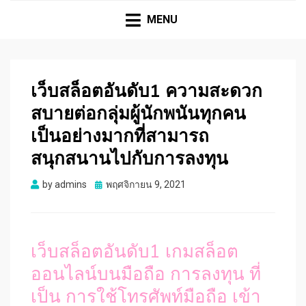
MY BLOG
Just another WordPress site
MENU
เว็บสล็อตอันดับ1 ความสะดวก
สบายต่อกลุ่มผู้นักพนันทุกคน
เป็นอย่างมากที่สามารถ
สนุกสนานไปกับการลงทุน
Posted
by
admins
พฤศจิกายน 9, 2021
on
เว็บสล็อตอันดับ1 เกมสล็อต
ออนไลน์บนมือถือ การลงทุน ที่
เป็น การใช้โทรศัพท์มือถือ เข้า