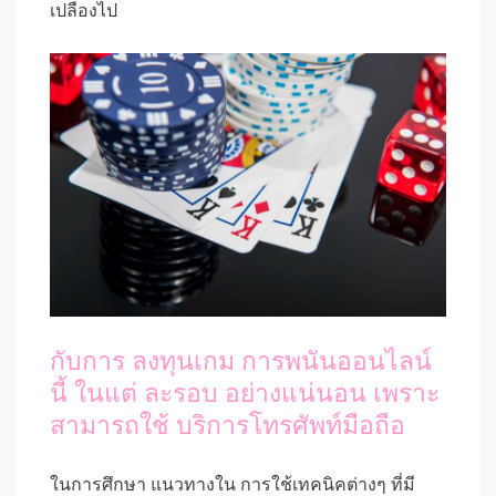
เปลืองไป
กับการ ลงทุนเกม การพนันออนไลน์
นี้ ในแต่ ละรอบ อย่างแน่นอน เพราะ
สามารถใช้ บริการโทรศัพท์มือถือ
ในการศึกษา แนวทางใน การใช้เทคนิคต่างๆ ที่มี