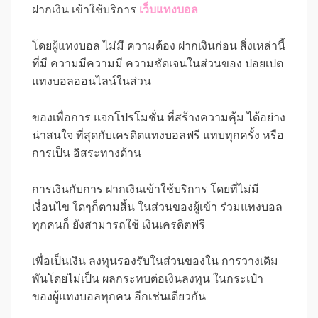
ฝากเงิน เข้าใช้บริการ
เว็บแทงบอล
โดยผู้แทงบอล ไม่มี ความต้อง ฝากเงินก่อน สิ่งเหล่านี้
ที่มี ความมีความมี ความชัดเจนในส่วนของ ปอยเปต
แทงบอลออนไลน์ในส่วน
ของเพื่อการ แจกโปรโมชั่น ที่สร้างความคุ้ม ได้อย่าง
น่าสนใจ ที่สุดกับเครดิตแทงบอลฟรี แทบทุกครั้ง หรือ
การเป็น อิสระทางด้าน
การเงินกับการ ฝากเงินเข้าใช้บริการ โดยที่ไม่มี
เงื่อนไข ใดๆก็ตามสิ้น ในส่วนของผู้เข้า ร่วมแทงบอล
ทุกคนก็ ยังสามารถใช้ เงินเครดิตฟรี
เพื่อเป็นเงิน ลงทุนรองรับในส่วนของใน การวางเดิม
พันโดยไม่เป็น ผลกระทบต่อเงินลงทุน ในกระเป๋า
ของผู้แทงบอลทุกคน อีกเช่นเดียวกัน