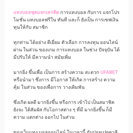
แทงบอลชุดแจกเครดิต
การแทงบอล กับการ แจกโปร
โมชั่น แทงบอลฟรีใน ทันที และก็ ยังเป็น การเซฟเงิน
ทุนให้กับ สมาชิก
ทุกท่าน ได้อย่าง ดีเยี่ยม ตัวเลือก การลงทุน ออนไลน์
ผ่าน ในส่วน ของเกม การแทงบอล ในช่วง ปัจจุบัน ได้
มีปรับให้ มีความนำ สมัยเพิ่ม
มากยิ่ง ขึ้นเพื่อ เป็นการ สร้างความ สะดวก
UFABET
หรือนำมา ซึ่งการ มีโอกาส ให้เกิด การสร้าง ความ
คุ้ม ในส่วน ของเพื่อการ วางเดิมพัน
ซึ่งเกิด ผลดี มากยิ่งขึ้น หรือการ เข้าไป เป็นสมาชิค
ยังจะ ได้สัมผัส กับโอกาสต่าง ๆ ที่มี มากยิ่งขึ้น ก็มี
ความ แตกต่าง ออกไป ในส่วน
ของเว็บแทง บอลออนไลน์ ในเวลานี้ กับปอยเปตคาสิ