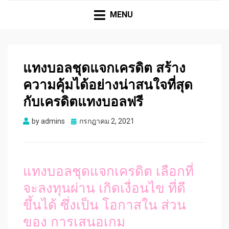
MY BLOG
Just another WordPress site
MENU
แทงบอลชุดแจกเครดิต สร้าง
ความคุ้มได้อย่างน่าสนใจที่สุด
กับเครดิตแทงบอลฟรี
Posted
by
admins
กรกฎาคม 2, 2021
on
แทงบอลชุดแจกเครดิต เลือกที่
จะลงทุนผ่าน เกิดเงื่อนไข ที่ดี
ขึ้นได้ ซึ่งเป็น โอกาสใน ส่วน
ของ การเสนอเกม