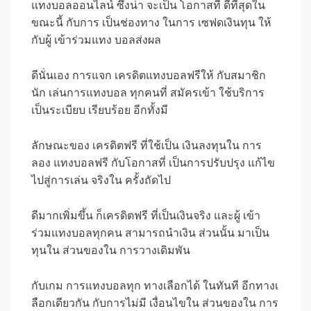
แทงบอลออนไลน์ ซึ่งน่า จะเป็น โอกาสที่ ดีที่สุดใน
ขณะนี้ กับการ เป็นช่องทาง ในการ เซฟดเงินทุน ให้
กับผู้ เข้าร่วมแทง บอลส่งผล
ดีนั่นเอง การแจก เครดิตแทงบอลฟรีให้ กับสมาชิก
นัก เล่นการแทงบอล ทุกคนที่ สมัครเข้า ใช้บริการ
เป็นระเบียบ เรียบร้อย อีกทั้งมี
ลักษณะของ เครดิตฟรี ที่ใช้เป็น เงินลงทุนใน การ
ลอง แทงบอลฟรี กับโอกาสที่ เป็นการปรับปรุง แก้ไข
ไปสู่การเล่น จริงใน ครั้งถัดไป
ดีมากเพิ่มขึ้น ก็เครดิตฟรี ที่เป็นเงินจริง และผู้ เข้า
ร่วมแทงบอลทุกคน สามารถนำเงิน ส่วนนั้น มาเป็น
ทุนใน ส่วนของใน การวางเดิมพัน
กับเกม การแทงบอลทุก ทางเลือกได้ ในทันที อีกทางเ
ลือกเดียวกัน กับการไม่มี เงื่อนไขใน ส่วนของใน การ