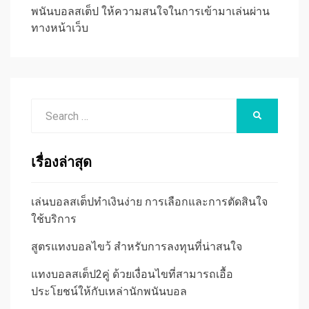
พนันบอลสเต็ป ให้ความสนใจในการเข้ามาเล่นผ่าน
ทางหน้าเว็บ
Search
SEARCH
for:
เรื่องล่าสุด
เล่นบอลสเต็ปทำเงินง่าย การเลือกและการตัดสินใจ
ใช้บริการ
สูตรแทงบอลไขว้ สำหรับการลงทุนที่น่าสนใจ
แทงบอลสเต็ป2คู่ ด้วยเงื่อนไขที่สามารถเอื้อ
ประโยชน์ให้กับเหล่านักพนันบอล