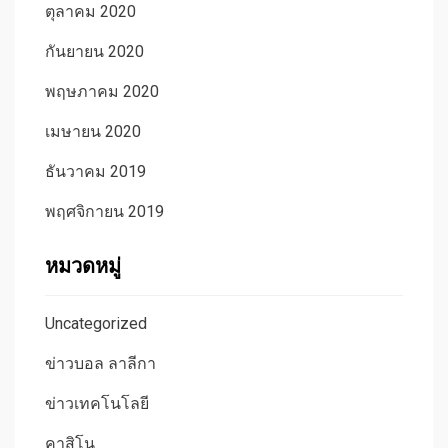
ตุลาคม 2020
กันยายน 2020
พฤษภาคม 2020
เมษายน 2020
ธันวาคม 2019
พฤศจิกายน 2019
หมวดหมู่
Uncategorized
ข่าวบอล ลาลีกา
ข่าวเทคโนโลยี
คาสิโน