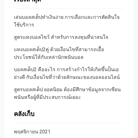
เล่นบอลสเต็ปทำเงินง่าย การเลือกและการตัดสินใจ
ใช้บริการ
สูตรแทงบอลไขว้ สำหรับการลงทุนที่น่าสนใจ
แทงบอลสเต็ป2คู่ ด้วยเงื่อนไขที่สามารถเอื้อ
ประโยชน์ให้กับเหล่านักพนันบอล
บอลสเต็ป2 คืออะไร การสร้างกำไรให้เกิดขึ้นป็นเอ
ย่างดี กับเงื่อนไขที่ว่าด้วยลักษณะของบอลออนไลน์
สูตรบอลสเต็ป ยอดนิยม ต้องมีศึกษาข้อมูลจากเซียน
พนันหรือผู้ที่มีประสบการณ์เยอะ
คลังเก็บ
พฤศจิกายน 2021