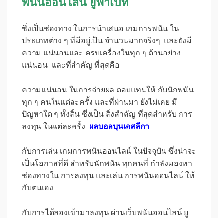
พนันออนไลน์ ยูฟ่าเบท
ซึ่งเป็นช่องทาง ในการนำเสนอ เกมการพนัน ใน
ประเภทต่าง ๆ ที่มีอยู่เป็น จำนวนมากจริงๆ และยังมี
ความ แน่นอนและ ครบเครื่องในทุก ๆ ด้านอย่าง
แน่นอน และที่สำคัญ ที่สุดคือ
ความแน่นอน ในการจ่ายผล ตอบแทนให้ กับนักพนัน
ทุก ๆ คนในแต่ละครั้ง และที่ผ่านมา ยังไม่เคย มี
ปัญหาใด ๆ ทั้งสิ้น ซึ่งเป็น สิ่งสำคัญ ที่สุดสำหรับ การ
ลงทุน ในแต่ละครั้ง
ผลบอลบุนเดสลีกา
กับการเล่น เกมการพนันออนไลน์ ในปัจจุบัน ซึ่งน่าจะ
เป็นโอกาสที่ดี สำหรับนักพนัน ทุกคนที่ กำลังมองหา
ช่องทางใน การลงทุน และเล่น การพนันออนไลน์ ให้
กับตนเอง
กับการได้ลองเข้ามาลงทุน ผ่านเว็บพนันออนไลน์ ยู