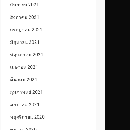
กันยายน 2021
สิงหาคม 2021
กรกฎาคม 2021
มิถุนายน 2021
พฤษภาคม 2021
เมษายน 2021
มีนาคม 2021
กุมภาพันธ์ 2021
มกราคม 2021
พฤศจิกายน 2020
ตุลาคม 2020