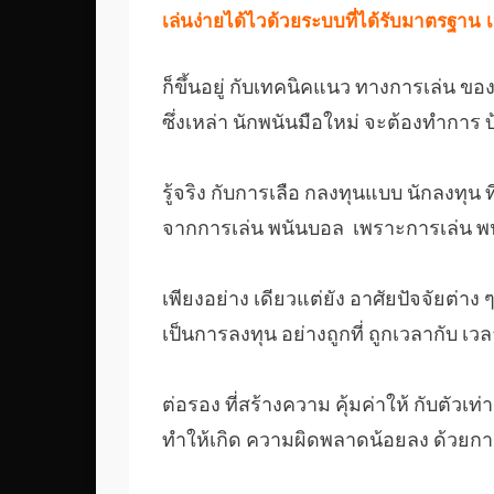
เล่นง่ายได้ไวด้วยระบบที่ได้รับมาตรฐาน 
ก็ขึ้นอยู่ กับเทคนิคแนว ทางการเล่น ขอ
ซึ่งเหล่า นักพนันมือใหม่ จะต้องทำการ บ
รู้จริง กับการเลือ กลงทุนแบบ นักลงทุน 
จากการเล่น พนันบอล
เพราะการเล่น พนั
เพียงอย่าง เดียวแต่ยัง อาศัยปัจจัยต่าง ๆ
เป็นการลงทุน อย่างถูกที่ ถูกเวลากับ 
ต่อรอง ที่สร้างความ คุ้มค่าให้ กับตัวเท่
ทำให้เกิด ความผิดพลาดน้อยลง ด้วยการ