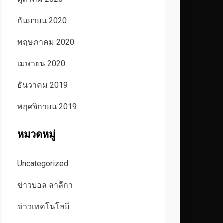
กันยายน 2020
พฤษภาคม 2020
เมษายน 2020
ธันวาคม 2019
พฤศจิกายน 2019
หมวดหมู่
Uncategorized
ข่าวบอล ลาลีกา
ข่าวเทคโนโลยี