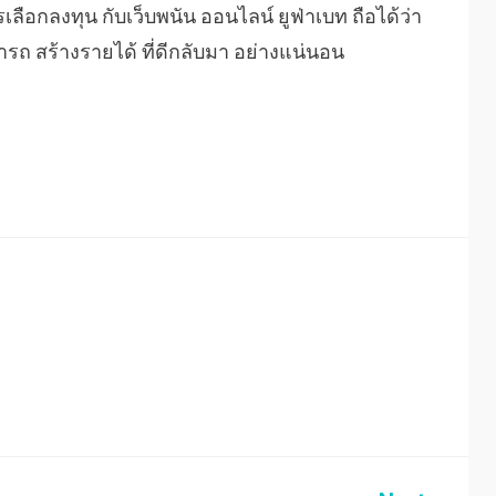
รเลือกลงทุน กับเว็บพนัน ออนไลน์ ยูฟ่าเบท ถือได้ว่า
ารถ สร้างรายได้ ที่ดีกลับมา อย่างแน่นอน