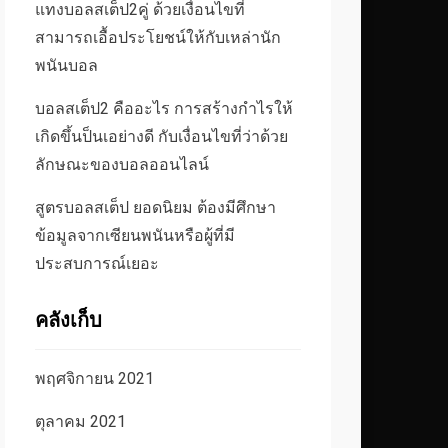
แทงบอลสเต็ป2คู่ ด้วยเงื่อนไขที่
สามารถเอื้อประโยชน์ให้กับเหล่านัก
พนันบอล
บอลสเต็ป2 คืออะไร การสร้างกำไรให้
เกิดขึ้นป็นเอย่างดี กับเงื่อนไขที่ว่าด้วย
ลักษณะของบอลออนไลน์
สูตรบอลสเต็ป ยอดนิยม ต้องมีศึกษา
ข้อมูลจากเซียนพนันหรือผู้ที่มี
ประสบการณ์เยอะ
คลังเก็บ
พฤศจิกายน 2021
ตุลาคม 2021