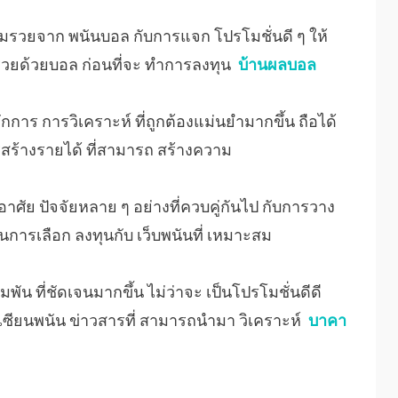
รวยจาก พนันบอล กับการแจก โปรโมชั่นดี ๆ ให้
ค รวยด้วยบอล ก่อนที่จะ ทำการลงทุน
บ้านผลบอล
กการ การวิเคราะห์ ที่ถูกต้องแม่นยำมากขึ้น
ถือได้
การสร้างรายได้ ที่สามารถ สร้างความ
าศัย ปัจจัยหลาย ๆ อย่างที่ควบคู่กันไป กับการวาง
็นการเลือก ลงทุนกับ เว็บพนันที่ เหมาะสม
ัน ที่ชัดเจนมากขึ้น ไม่ว่าจะ เป็นโปรโมชั่นดีดี
เซียนพนัน ข่าวสารที่ สามารถนำมา วิเคราะห์
บาคา