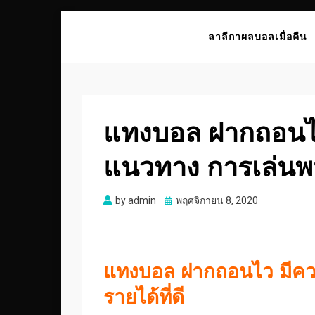
MY BLOG
Just another WordPress site
ลาลีกาผลบอลเมื่อคืน
แทงบอล ฝากถอนไว
แนวทาง การเล่นพนั
Posted
by
admin
พฤศจิกายน 8, 2020
on
แทงบอล ฝากถอนไว มีคว
รายได้ที่ดี