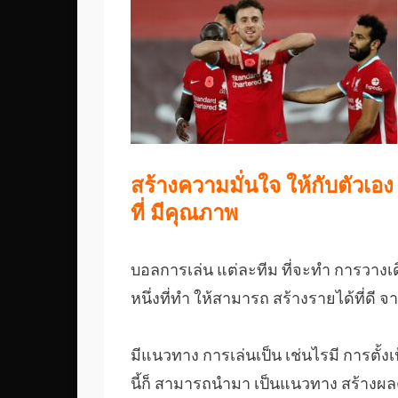
สร้างความมั่นใจ ให้กับตัวเอง
ที่ มีคุณภาพ
บอลการเล่น แต่ละทีม ที่จะทำ การวางเดิม
หนึ่งที่ทำ ให้สามารถ สร้างรายได้ที่ดี 
มีแนวทาง การเล่นเป็น เช่นไรมี การตั้งเ
นี้ก็ สามารถนำมา เป็นแนวทาง สร้างผลต