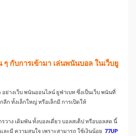
ต้น ๆ กับการเข้ามา เล่นพนันบอล ในเว็บยู
 อย่างเว็บ พนันออนไลน์ ยูฟ่าเบท ซึ่งเป็นเว็บ พนันที่
กลีก ทั้งเล็กใหญ่ หรือเล็กมี การเปิดให้
าง เดิมพัน ทั้งบอลเดี่ยว บอลสเต็ป หรือบอลสด นี้
ยม และมี ความสนใจ เพราะสามารถ ใช้เงินน้อย
77UP