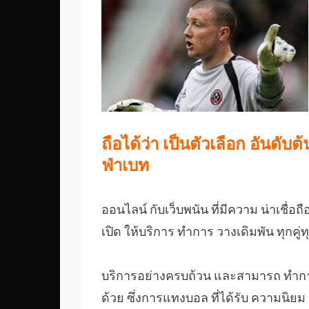
ถือได้ว่า เป็นตัวเลือก อันดับ
ฟ่าเบท
ออนไลน์ กับเว็บพนัน ที่มีความ น่าเชื่อถือ
เปิด ให้บริการ ทำการ วางเดิมพัน ทุกคู่ทุ
บริการอย่างครบถ้วน และสามารถ ทำการว
ด้วย
ซึ่งการแทงบอล ที่ได้รับ ความนิ