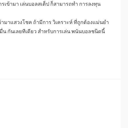
ารเข้ามา เล่นบอลสเต็ป ก็สามารถทำ การลงทุน
เข้ามาแสวงโชค ถ้ามีการ วิเคราะห์ ที่ถูกต้องแม่นยำ
ื่น กันเลยทีเดียว สำหรับการเล่น พนันบอลชนิดนี้