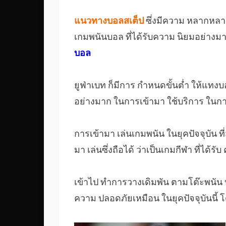
แนวทางบอลสเต็ป
ซึ่งมีความ หลากหลา
เกมพนันบอล ที่ได้รับความ นิยมอย่างมา
บอล
ยูฟ่าเบท ก็มีการ กำหนดขั้นต่ำ ให้แทงบอล
อย่างมาก ในการเข้ามา ใช้บริการ ในก
การเข้ามา เล่นเกมพนัน ในยุคปัจจุบัน ท
มา เล่นซึ่งถือได้ ว่าเป็นเกมกีฬา ที่ได้ร
เข้าไป ทำการวางเดิมพัน ตามโต๊ะพนัน
ความ ปลอดภัยเหมือน ในยุคปัจจุบันนี