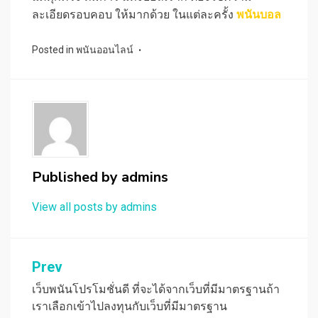
ละเอียดรอบคอบ ให้มากด้วย ในแต่ละครั้ง
พนันบอล
Posted in
พนันออนไลน์
Published by
admins
View all posts by admins
เมนู
Prev
นำทาง
เว็บพนันโปรโมชั่นดี ที่จะได้จากเว็บที่มีมาตรฐานถ้า
เราเลือกเข้าไปลงทุนกับเว็บที่มีมาตรฐาน
เรื่อง