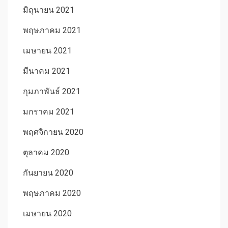
มิถุนายน 2021
พฤษภาคม 2021
เมษายน 2021
มีนาคม 2021
กุมภาพันธ์ 2021
มกราคม 2021
พฤศจิกายน 2020
ตุลาคม 2020
กันยายน 2020
พฤษภาคม 2020
เมษายน 2020