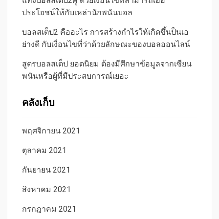
แทงบอลสเต็ป2คู่ ด้วยเงื่อนไขที่สามารถเอื้อ
ประโยชน์ให้กับเหล่านักพนันบอล
บอลสเต็ป2 คืออะไร การสร้างกำไรให้เกิดขึ้นป็นเอ
ย่างดี กับเงื่อนไขที่ว่าด้วยลักษณะของบอลออนไลน์
สูตรบอลสเต็ป ยอดนิยม ต้องมีศึกษาข้อมูลจากเซียน
พนันหรือผู้ที่มีประสบการณ์เยอะ
คลังเก็บ
พฤศจิกายน 2021
ตุลาคม 2021
กันยายน 2021
สิงหาคม 2021
กรกฎาคม 2021