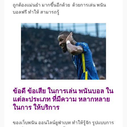
ถูกต้องแม่นยำ มากขึ้นอีกด้วย
ด้วยการเล่น พนัน
บอลฟรี ทำให้ สามารถรู้
ข้อดี ข้อเสีย ในการเล่น พนันบอล ใน
แต่ละประเภท ที่มีความ หลากหลาย
ในการ ให้บริการ
ของเว็บพนัน ออนไลน์ยูฟ่าเบท ทำให้รู้จัก รูปแบบการ