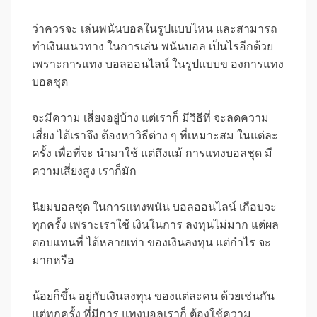
ว่าควรจะ เล่นพนันบอลในรูปแบบไหน และสามารถ
ทำเงินแนวทาง ในการเล่น พนันบอล เป็นไรอีกด้วย
เพราะการแทง บอลออนไลน์ ในรูปแบบข องการแทง
บอลชุด
จะมีความ เสี่ยงอยู่บ้าง แต่เราก็ มีวิธีที่ จะลดความ
เสี่ยง ได้เราจึง ต้องหาวิธีต่าง ๆ ที่เหมาะสม ในแต่ละ
ครั้ง เพื่อที่จะ นำมาใช้ แต่ถึงแม้ การแทงบอลชุด มี
ความเสี่ยงสูง เราก็มัก
นิยมบอลชุด ในการแทงพนัน บอลออนไลน์ เกือบจะ
ทุกครั้ง เพราะเราใช้ เงินในการ ลงทุนไม่มาก แต่ผล
ตอบแทนที่ ได้หลายเท่า ของเงินลงทุน แต่กำไร จะ
มากหรือ
น้อยก็ขึ้น อยู่กับเงินลงทุน ของแต่ละคน ด้วยเช่นกัน
แต่ทุกครั้ง ที่มีการ แทงบอลเราก็ ต้องใช้ความ