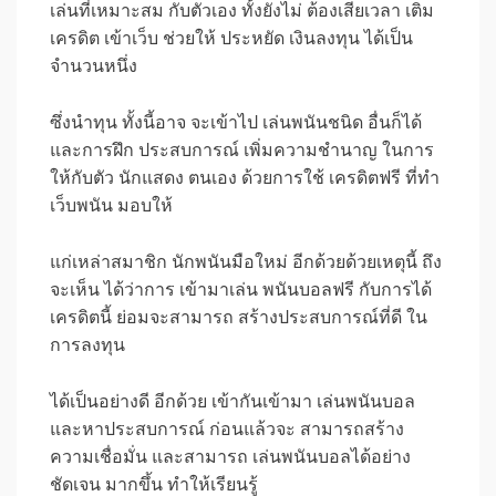
เล่นที่เหมาะสม กับตัวเอง ทั้งยังไม่ ต้องเสียเวลา เติม
เครดิต เข้าเว็บ ช่วยให้ ประหยัด เงินลงทุน ได้เป็น
จำนวนหนึ่ง
ซึ่งนำทุน ทั้งนี้อาจ จะเข้าไป เล่นพนันชนิด อื่นก็ได้
และการฝึก ประสบการณ์ เพิ่มความชำนาญ ในการ
ให้กับตัว นักแสดง ตนเอง ด้วยการใช้ เครดิตฟรี ที่ทำ
เว็บพนัน มอบให้
แก่เหล่าสมาชิก นักพนันมือใหม่ อีกด้วยด้วยเหตุนี้ ถึง
จะเห็น ได้ว่าการ เข้ามาเล่น พนันบอลฟรี กับการได้
เครดิตนี้ ย่อมจะสามารถ สร้างประสบการณ์ที่ดี ใน
การลงทุน
ได้เป็นอย่างดี อีกด้วย เข้ากันเข้ามา เล่นพนันบอล
และหาประสบการณ์ ก่อนแล้วจะ สามารถสร้าง
ความเชื่อมั่น และสามารถ เล่นพนันบอลได้อย่าง
ชัดเจน มากขึ้น ทำให้เรียนรู้